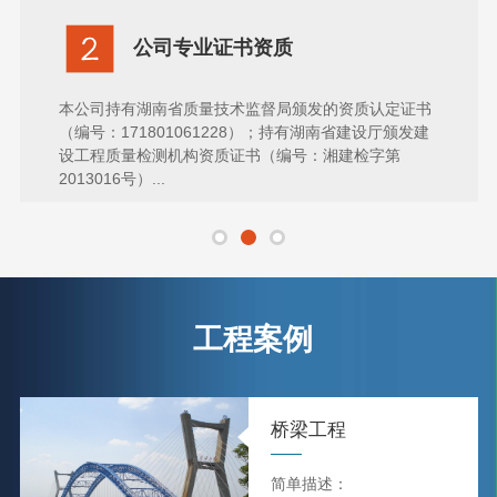
公司专业化所持设备
本公司位于湘潭市雨湖区和平街道桃园路湖南科技大学
南校区土木楼内，实验室建筑面积2719.36m2，标准恒
温面积1000m2，实验室配有各类试验检测仪器设备270
多台套，固定资产800多万元，并经上级计量部门检定
合格。...
工程案例
桥梁工程
简单描述：